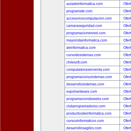
auladeinformatica.com
Ofer
programate.com
Ofer
accesorioscomputacion.com
Ofer
camaraseguridad.com
Ofer
programacionenred.com
Ofer
mayoristainformatica.com
Ofer
deinformatica.com
Ofer
cursodesistemas.com
Ofer
chilesoft.com
Ofer
computadorasenventa.com
Ofer
programacionysistemas.com
Ofer
desarrollosistemas.com
Ofer
expohardware.com
Ofer
programaciondewebs.com
Ofer
clubprogramadores.com
Ofer
productosdeinformatica.com
Ofer
cursosinformaticos.com
Ofer
desarrollosagiles.com
Ofer