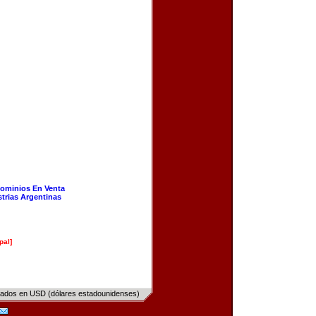
ominios En Venta
strias Argentinas
pal]
sados en USD (dólares estadounidenses)