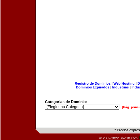
Registro de Dominios
|
Web Hosting
|
D
Dominios Expirados
|
Industrias
|
Indu
Categorías de Dominio:
[Pág. princi
** Precios expre
© 2002/2022 Solo10.com