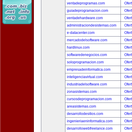
ventadeprogramas.com
Ofer
guiadeprogramacion.com
Ofer
ventadehardware.com
Ofer
administraciondesistemas.com
Ofer
e-datacenter.com
Ofer
mercadodelsoftware.com
Ofer
hardlinux.com
Ofer
softwaredenegocios.com
Ofer
soloprogramacion.com
Ofer
empresadeinformatica.com
Ofer
inteligenciavirtual.com
Ofer
industriadelsoftware.com
Ofer
zonasistemas.com
Ofer
cursosdeprogramacion.com
Ofer
areasistemas.com
Ofer
desarrollodesitios.com
Ofer
ingenieriaeninformatica.com
Ofer
desarrollowebfreelance.com
Ofer