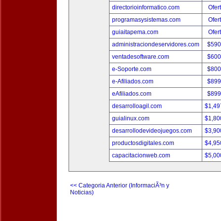
directorioinformatico.com
Ofer
programasysistemas.com
Ofer
guiaitapema.com
Ofer
administraciondeservidores.com
$590
ventadesoftware.com
$600
e-Soporte.com
$800
e-Afiliados.com
$899
eAfiliados.com
$899
desarrolloagil.com
$1,49
guialinux.com
$1,80
desarrollodevideojuegos.com
$3,90
productosdigitales.com
$4,95
capacitacionweb.com
$5,00
<< Categoria Anterior (InformaciÃ³n y
Noticias)