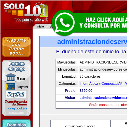
administraciondeser
El dueño de este dominio lo ha
Mayusculas:
ADMINISTRACIONDESERVI
Minusculas:
administraciondeservidores.c
Longitud:
26 caracteres
Categorias:
InformÃ¡tica y ComputaciÃ³n
,
Precio:
$590.00
Visitar!
administraciondeservidores
Serán consideradas ofer
R