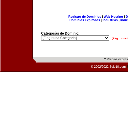
Registro de Dominios
|
Web Hosting
|
D
Dominios Expirados
|
Industrias
|
Indu
Categorías de Dominio:
[Pág. princi
** Precios expre
© 2002/2022 Solo10.com