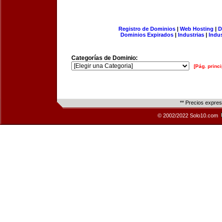
Registro de Dominios
|
Web Hosting
|
D
Dominios Expirados
|
Industrias
|
Indu
Categorías de Dominio:
[Pág. princi
** Precios expre
© 2002/2022 Solo10.com