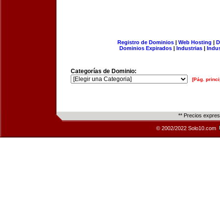
Registro de Dominios
|
Web Hosting
|
D
Dominios Expirados
|
Industrias
|
Indu
Categorías de Dominio:
[Pág. princi
** Precios expre
© 2002/2022 Solo10.com