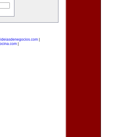
|
ideiasdenegocios.com
|
cocina.com
|